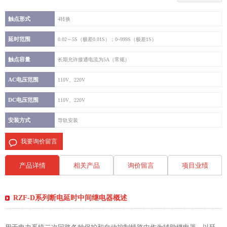
触点形式
4转换
延时范围
0.02～5S（极差0.01S）；0~999S（极差1S）
触点容量
长期允许接通电流为5A（常规）
AC电压范围
110V、220V
DC电压范围
110V、220V
安装方式
导轨安装
我要询价留言
产品详情
相关产品
询价留言
项目业绩
RZF-D系列断电延时中间继电器概述