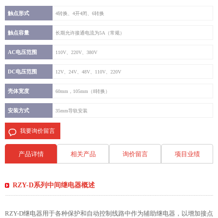
触点形式
4转换、4开4闭、6转换
触点容量
长期允许接通电流为5A（常规）
AC电压范围
110V、220V、380V
DC电压范围
12V、24V、48V、110V、220V
壳体宽度
60mm，105mm（8转换）
安装方式
35mm导轨安装
我要询价留言
产品详情
相关产品
询价留言
项目业绩
RZY-D系列中间继电器概述
RZY-D继电器用于各种保护和自动控制线路中作为辅助继电器，以增加接点