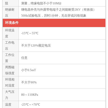
阻
测量，绝缘电阻不小于10MΩ
绝缘耐
继电器外壳与外露带电端子之间能耐受2KV（有效值）
压
50Hz试验电压，历时1分钟，无击穿或闪络现象
环境条件
环境温
-15℃～55℃
度
工作电
不大于120%额定电压
压
工作位
任意
置
周围磁
小于0.5mT
场强度
环境相
不大于90%
对湿度
大气压
80～110KPa
力
温度
-25℃～+70℃