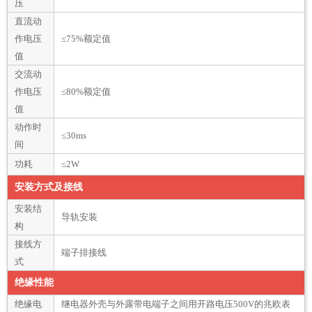
压
直流动
作电压
≤75%额定值
值
交流动
作电压
≤80%额定值
值
动作时
≤30ms
间
功耗
≤2W
安装方式及接线
安装结
导轨安装
构
接线方
端子排接线
式
绝缘性能
绝缘电
继电器外壳与外露带电端子之间用开路电压500V的兆欧表