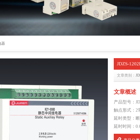
电器
JDZS-1
文章类别：
J
文章概述
产品型号：JDZ
触点形式：2
延时类型：断
延时时间：0.0