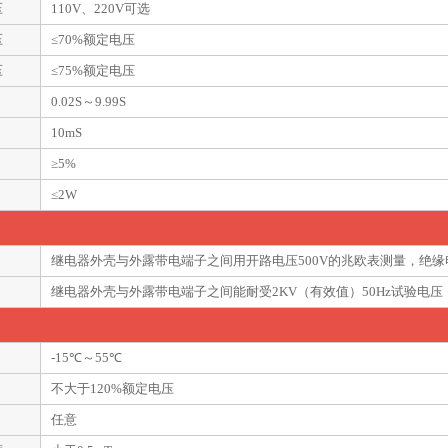
压
110V、220V可选
压
≤70%额定电压
压
≤75%额定电压
0.02S～9.99S
10mS
≥5%
≤2W
继电器外壳与外露带电端子之间用开路电压500V的兆欧表测量，绝缘
继电器外壳与外露带电端子之间能耐受2KV（有效值）50Hz试验电
-15℃～55℃
不大于120%额定电压
任意