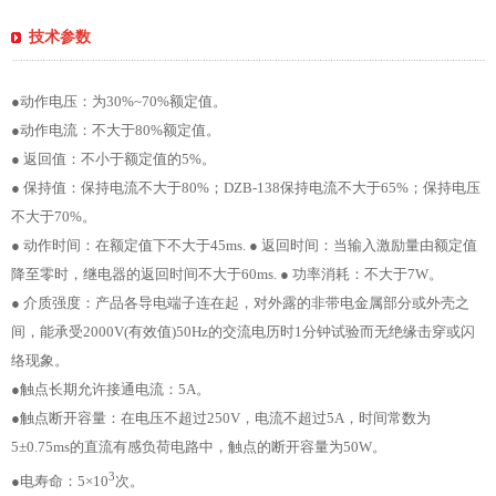
技术参数
●动作电压：为30%~70%额定值。
●动作电流：不大于80%额定值。
● 返回值：不小于额定值的5%。
● 保持值：保持电流不大于80%；DZB-138保持电流不大于65%；保持电压
不大于70%。
● 动作时间：在额定值下不大于45ms. ● 返回时间：当输入激励量由额定值
降至零时，继电器的返回时间不大于60ms. ● 功率消耗：不大于7W。
● 介质强度：产品各导电端子连在起，对外露的非带电金属部分或外壳之
间，能承受2000V(有效值)50Hz的交流电历时1分钟试验而无绝缘击穿或闪
络现象。
●触点长期允许接通电流：5A。
●触点断开容量：在电压不超过250V，电流不超过5A，时间常数为
5±0.75ms的直流有感负荷电路中，触点的断开容量为50W。
3
●电寿命：5×10
次。